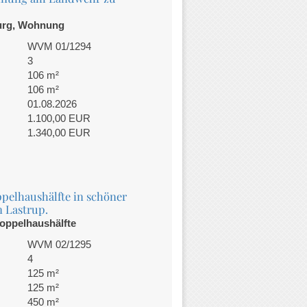
urg, Wohnung
WVM 01/1294
3
106 m²
106 m²
01.08.2026
1.100,00 EUR
1.340,00 EUR
pelhaushälfte in schöner
n Lastrup.
Doppelhaushälfte
WVM 02/1295
4
125 m²
125 m²
450 m²