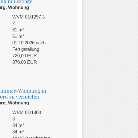
ug in Bestlage
urg, Wohnung
WVM 01/1297.3
2
61 m²
61 m²
01.10.2026 nach
Fertigstellung
720,00 EUR
870,00 EUR
 Zimmer-Wohnung in
ord zu vermieten
urg, Wohnung
WVM 01/1300
3
84 m²
84 m²