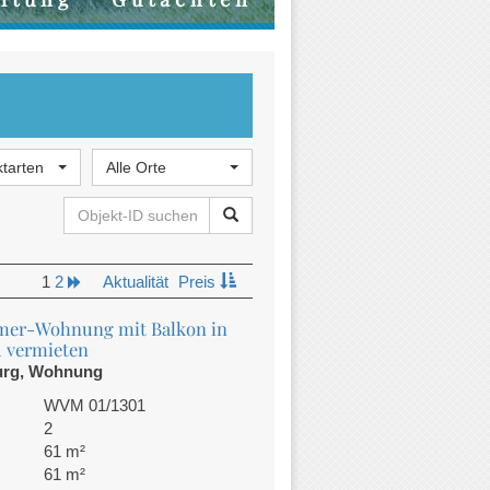
ktarten
Alle Orte
1
2
Aktualität
Preis
mer-Wohnung mit Balkon in
 vermieten
urg, Wohnung
WVM 01/1301
2
61 m²
61 m²