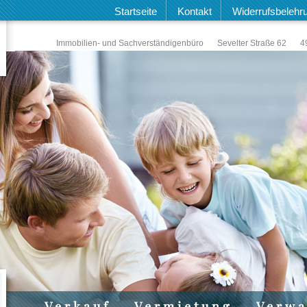
Startseite
Kontakt
Widerrufsbelehr
Immobilien- und Sachverständigenbüro
Sevelter Straße 62
4
Verkauf
Vermietung
Verwa