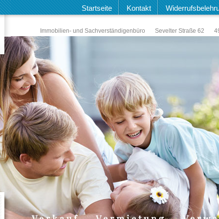
Startseite
Kontakt
Widerrufsbelehr
Immobilien- und Sachverständigenbüro
Sevelter Straße 62
4
Verkauf
Vermietung
Verwa