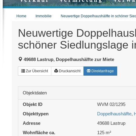
Home
Immobilie
Neuwertige Doppelhaushälfte in schöner Sie
Neuwertige Doppelhaush
schöner Siedlungslage i
49688 Lastrup, Doppelhaushälfte zur Miete
Zur Übersicht
Druckansicht
Direktanfrage
Objektdaten
Objekt ID
WVM 02/1295
Objekttypen
Doppelhaushälfte
,
Adresse
49688 Lastrup
Wohnfläche ca.
125 m²