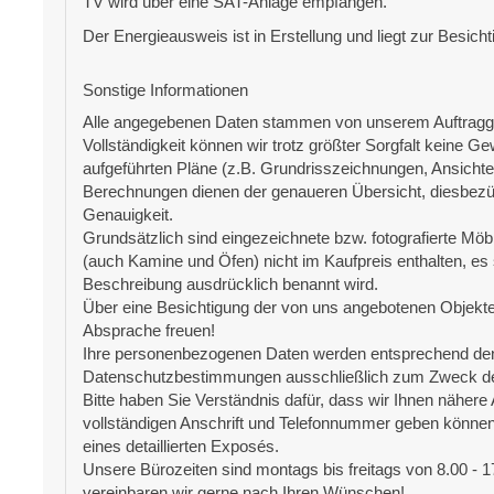
TV wird über eine SAT-Anlage empfangen.
Der Energieausweis ist in Erstellung und liegt zur Besicht
Sonstige Informationen
Alle angegebenen Daten stammen von unserem Auftraggeb
Vollständigkeit können wir trotz größter Sorgfalt keine 
aufgeführten Pläne (z.B. Grundrisszeichnungen, Ansicht
Berechnungen dienen der genaueren Übersicht, diesbezüg
Genauigkeit.
Grundsätzlich sind eingezeichnete bzw. fotografierte Möb
(auch Kamine und Öfen) nicht im Kaufpreis enthalten, es 
Beschreibung ausdrücklich benannt wird.
Über eine Besichtigung der von uns angebotenen Objekte
Absprache freuen!
Ihre personenbezogenen Daten werden entsprechend den
Datenschutzbestimmungen ausschließlich zum Zweck d
Bitte haben Sie Verständnis dafür, dass wir Ihnen nähere
vollständigen Anschrift und Telefonnummer geben können,
eines detaillierten Exposés.
Unsere Bürozeiten sind montags bis freitags von 8.00 - 
vereinbaren wir gerne nach Ihren Wünschen!