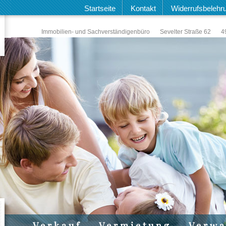
Startseite
Kontakt
Widerrufsbelehr
Immobilien- und Sachverständigenbüro
Sevelter Straße 62
4
Verkauf
Vermietung
Verwa