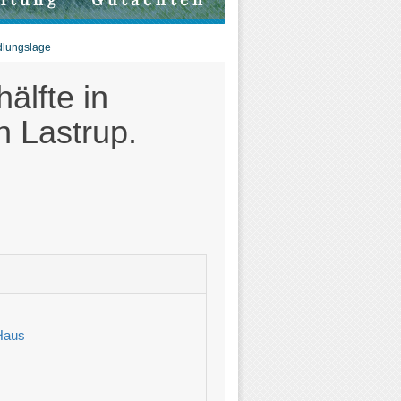
dlungslage
älfte in
n Lastrup.
Haus